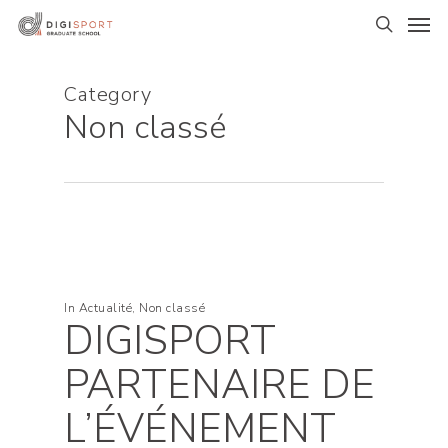
Skip
Men
to
search
main
content
Category
Non classé
In
Actualité
,
Non classé
DIGISPORT
PARTENAIRE DE
L’ÉVÉNEMENT