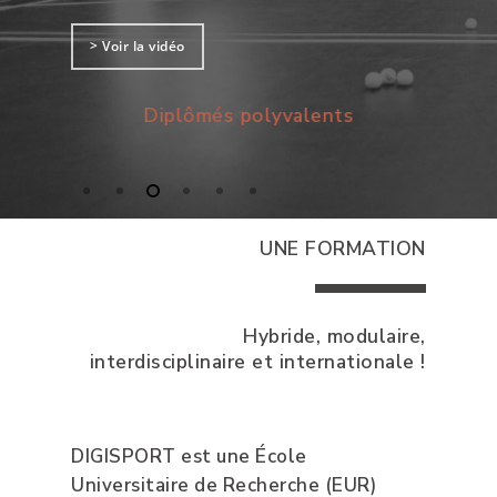
> Voir la vidéo
Diplômés polyvalents
Ancr
écon
UNE FORMATION
Hybride, modulaire,
interdisciplinaire et internationale !
DIGISPORT est une École
Universitaire de Recherche (EUR)