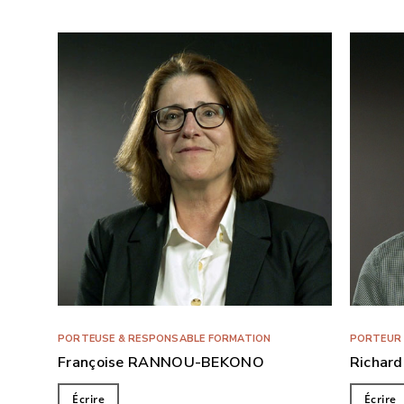
PORTEUSE & RESPONSABLE FORMATION
PORTEUR 
Françoise RANNOU-BEKONO
Richar
Écrire
Écrire