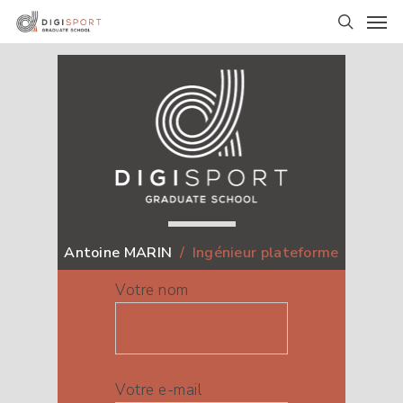
Skip
Men
to
search
main
content
Antoine MARIN
/
Ingénieur plateforme
Votre nom
Votre e-mail