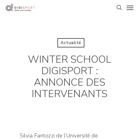
Skip
Men
to
search
main
content
Actualité
WINTER SCHOOL
DIGISPORT :
ANNONCE DES
INTERVENANTS
Silvia Fantozzi de l’Université de