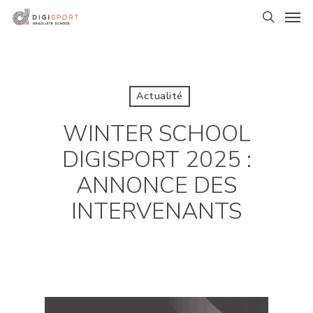
Skip
Men
to
search
main
content
Actualité
WINTER SCHOOL
DIGISPORT 2025 :
ANNONCE DES
INTERVENANTS