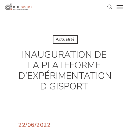
Skip
Men
to
search
main
content
Actualité
INAUGURATION DE
LA PLATEFORME
D’EXPÉRIMENTATION
DIGISPORT
22/06/2022